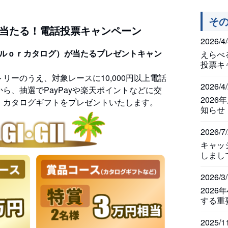
そ
当たる！電話投票キャンペーン
2026/4
タルｏｒカタログ）が当たるプレゼントキャン
えらべ
投票キ
リーのうえ、対象レースに10,000円以上電話
2026/4
ら、抽選でPayPayや楽天ポイントなどに交
202
ｒカタログギフトをプレゼントいたします。
知らせ
2026/7
キャッ
しまし
2026/3
202
する重
2025/1