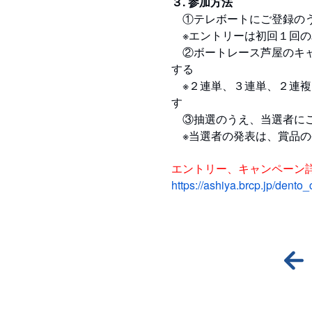
３. 参加方法
①テレボートにご登録のう
※エントリーは初回１回の
②ボートレース芦屋のキャン
する
※２連単、３連単、２連複
す
③抽選のうえ、当選者に
※当選者の発表は、賞品の
エントリー、キャンペーン
https://ashiya.brcp.jp/dento