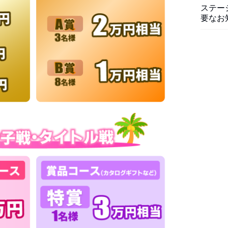
ステー
要なお