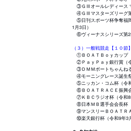
③ＧⅢオールレディース マ
④ＧⅢマスターズリーグ第8戦
⑤日刊スポーツ杯争奪福岡県
1月3日）
⑥ヴィーナスシリーズ第24
（３）一般戦競走【１０節
①ＢＯＡＴＢｏｙカップ（令
②ＰａｙＰａｙ銀行賞（令和
③ＤＭＭボートちゃんねる杯
④モーニングレース誕生祭（
⑤ニッカン・コム杯（令和8
⑥ＢＯＡＴＲＡＣＥ振興会会
⑦ＫＢＣラジオ杯（令和8年1
⑧日本ＭＢ選手会会長杯（令
⑨マンスリーＢＯＡＴＲＡＣ
⑩楽天銀行杯（令和9年3月