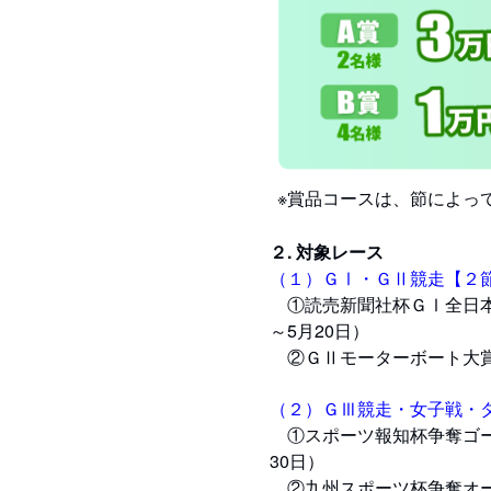
※賞品コースは、節によっ
２. 対象レース
（１）ＧⅠ・ＧⅡ競走【２
①読売新聞社杯ＧⅠ全日本王
～5月20日）
②ＧⅡモーターボート大賞（
（２）ＧⅢ競走・女子戦・
①スポーツ報知杯争奪ゴール
30日）
②九州スポーツ杯争奪オール